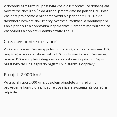
V dohodnutém termínu přistavíte vozidlo k montáži. Po dohodě vás
odvezeme domů a vůz do 48 hod. přestavíme na pohon LPG. Poté
vás opět přivezeme a předáme vozidlo s pohonem LPG. Navíc
dostanete veškeré dokumenty, včetně autorizace, a podklady pro
zápis pohonu na dopravním inspektorátě. Samozřejmě můžeme za
vás vyřídit za poplatek i administrativu na DI.
Co za své peníze dostanu?
V základní ceně přestavby je toroidní nádrž, kompletní systém LPG,
přepínač a ukazatel stavu paliva LPG, dokumentace k přestavbě,
revize LPG a kompletní diagnostika a nastavení systému. Zápis
přestavby do TP a zápis do registru Ministerstva dopravy.
Po ujetí 2 000 km!
Po ujetí zhruba 2 000 km s vozidlem přijedete a my zdarma
provedeme kontrolu a případné doseřízení systému. Za cca 20 min.
odjíždíte.