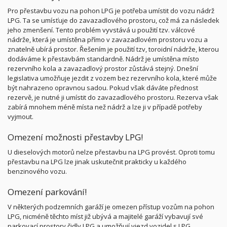
Pro přestavbu vozu na pohon LPG je potřeba umístit do vozu nádrž
LPG. Ta se umísťuje do zavazadlového prostoru, což má za následek
jeho zmenšení. Tento problém vyvstává u použití tzv. válcové
nádrže, která je umístěna přímo v zavazadlovém prostoru vozu a
znatelně ubírá prostor. Řešením je použití tzv, toroidní nádrže, kterou
dodáváme k přestavbám standardně. Nádrž je umístěna místo
rezervního kola a zavazadlový prostor zůstává stejný. Dnešní
legislativa umožňuje jezdit z vozem bez rezervního kola, které může
být nahrazeno opravnou sadou. Pokud však dáváte přednost
rezervě, je nutné ji umístit do zavazadlového prostoru. Rezerva však
zabírá mnohem méně místa než nádrž a lze ji v případě potřeby
vyjmout.
Omezení možnosti přestavby LPG!
U dieselových motorů nelze přestavbu na LPG provést. Oproti tomu
přestavbu na LPG lze jinak uskutečnit prakticky u každého
benzinového vozu.
Omezení parkování!
V některých podzemních garáží je omezen přístup vozům na pohon
LPG, nicméně těchto míst již ubývá a majitelé garáží vybavují své
parkovací prostory čidly LPG a umožňují vjezd vozidel s LPG