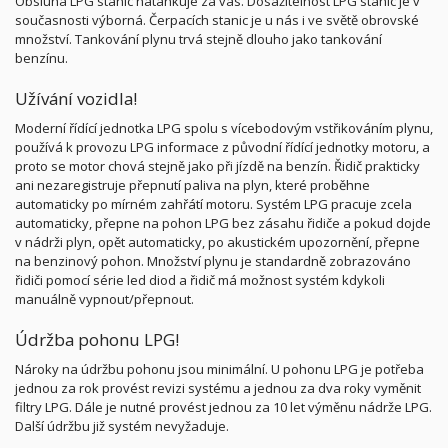
Obsluha LPG stanic natankuje za vás. Dosažitelnost LPG stanic je v
současnosti výborná. Čerpacích stanic je u nás i ve světě obrovské
množství. Tankování plynu trvá stejně dlouho jako tankování
benzínu.
Užívání vozidla!
Moderní řídící jednotka LPG spolu s vícebodovým vstřikováním plynu,
používá k provozu LPG informace z původní řídící jednotky motoru, a
proto se motor chová stejně jako při jízdě na benzín. Řidič prakticky
ani nezaregistruje přepnutí paliva na plyn, které proběhne
automaticky po mírném zahřátí motoru. Systém LPG pracuje zcela
automaticky, přepne na pohon LPG bez zásahu řidiče a pokud dojde
v nádrži plyn, opět automaticky, po akustickém upozornění, přepne
na benzinový pohon. Množství plynu je standardně zobrazováno
řidiči pomocí série led diod a řidič má možnost systém kdykoli
manuálně vypnout/přepnout.
Údržba pohonu LPG!
Nároky na údržbu pohonu jsou minimální. U pohonu LPG je potřeba
jednou za rok provést revizi systému a jednou za dva roky vyměnit
filtry LPG. Dále je nutné provést jednou za 10 let výměnu nádrže LPG.
Další údržbu již systém nevyžaduje.