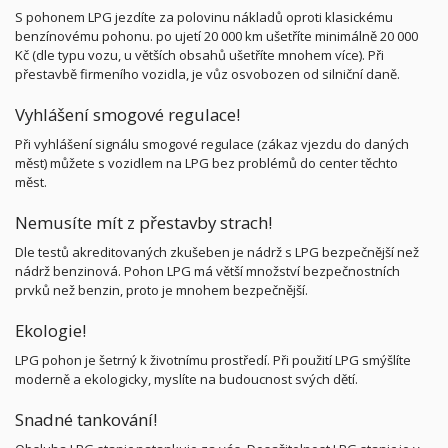
S pohonem LPG jezdíte za polovinu nákladů oproti klasickému
benzínovému pohonu. po ujetí 20 000 km ušetříte minimálně 20 000
Kč (dle typu vozu, u větších obsahů ušetříte mnohem více). Při
přestavbě firmeního vozidla, je vůz osvobozen od silniční daně.
Vyhlášení smogové regulace!
Při vyhlášení signálu smogové regulace (zákaz vjezdu do daných
měst) můžete s vozidlem na LPG bez problémů do center těchto
měst.
Nemusíte mít z přestavby strach!
Dle testů akreditovaných zkušeben je nádrž s LPG bezpečnější než
nádrž benzinová. Pohon LPG má větší množství bezpečnostních
prvků než benzin, proto je mnohem bezpečnější.
Ekologie!
LPG pohon je šetrný k životnímu prostředí. Při použití LPG smýšlíte
moderně a ekologicky, myslíte na budoucnost svých dětí.
Snadné tankování!