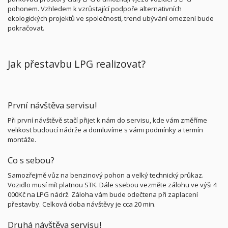
pohonem. Vzhledem k vzrůstající podpoře alternativních
ekologických projektů ve společnosti, trend ubývání omezení bude
pokračovat.
Jak přestavbu LPG realizovat?
První návštěva servisu!
Při první návštěvě stačí přijet k nám do servisu, kde vám změříme
velikost budoucí nádrže a domluvíme s vámi podmínky a termín
montáže.
Co s sebou?
Samozřejmě vůz na benzinový pohon a velký technický průkaz.
Vozidlo musí mít platnou STK. Dále ssebou vezměte zálohu ve výši 4
000Kč na LPG nádrž. Záloha vám bude odečtena při zaplacení
přestavby. Celková doba návštěvy je cca 20 min.
Druhá návštěva servisu!