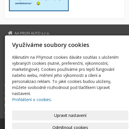
AA PROFI AUTO s.r.o.
Makotřasy 18
Využíváme soubory cookies
273 54 Lidice
Kladno
Kliknutím na Přijmout cookies dáváte souhlas s uložením
info@aaprofiauto.cz
vybraných cookies (nutné, preferenční, výkonnostní,
marketingové). Cookies používáme pro lepší fungování
www.aaprofiauto.cz
našeho webu, měření jeho výkonnosti a cílení a
608 172 172
personalizaci reklam. To jaké cookies budou uloženy,
O SPOLEČNOSTI
můžete svobodně rozhodnout pod tlačítkem Upravit
AUTOSERVIS
nastavení.
PNEUSERVIS
Prohlášení o cookies.
PŘESTAVBY LPG
AUTOSKLO SERVIS
Upravit nastavení
© 2026
AA PROFI AUTO s.r.o.
|
Mapa webu
Odmítnout cookies